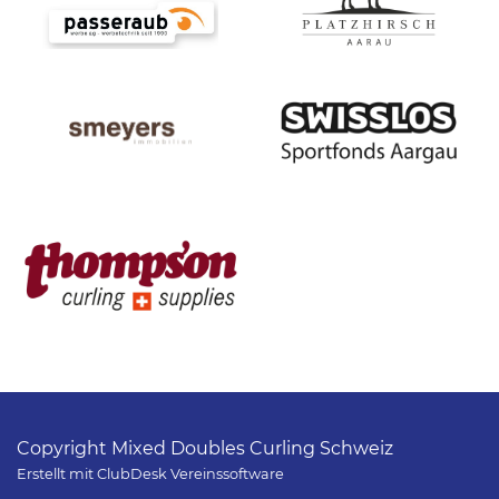
C
opyright Mixed Doubles Curling Schweiz
Erstellt mit ClubDesk Vereinssoftware