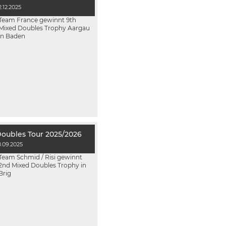
2.12.2025
Team France gewinnt 9th
Mixed Doubles Trophy Aargau
in Baden
Doubles Tour 2025/2026
8.09.2025
Team Schmid / Risi gewinnt
2nd Mixed Doubles Trophy in
Brig