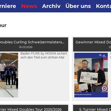
rniere
News
Archiv
Über uns
Kont
our
Mixed Doubles Curling Schweizermeisterschaft 2026
16.03.2026
2
Baden PURE by MONIN sichert
sich den Titel zum dritten Mal
rnier Mixed Doubles Tour 2025/2026
5. Turnier Mixed 