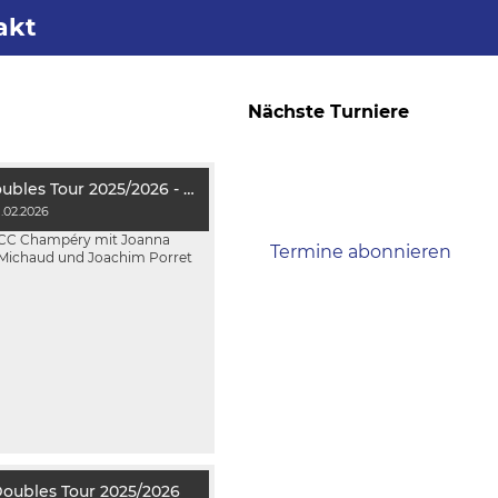
akt
Nächste Turniere
Keine Termine
Gewinner Mixed Doubles Tour 2025/2026 - Schlussrangliste
vorhanden.
1.02.2026
CC Champéry mit Joanna
Termine abonnieren
(in
Michaud und Joachim Porret
Kalender wie Outlook, iCal
oder Mobilgeräte
hinzufügen)
Doubles Tour 2025/2026